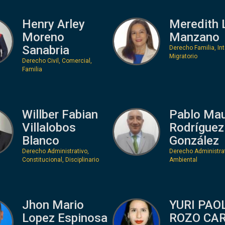
Henry Arley
Meredith 
Moreno
Manzano
Sanabria
Derecho Familia, Int
Migratorio
Derecho Civil, Comercial,
Familia
Willber Fabian
Pablo Mau
Villalobos
Rodríguez
Blanco
González
Derecho Administrativo,
Derecho Administrat
Constitucional, Disciplinario
Ambiental
Jhon Mario
YURI PAO
Lopez Espinosa
ROZO CA