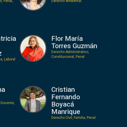
o, Penal,
Derecho Ambiental
tricia
Flor María
Torres Guzmán
z
Derecho Administrativo,
Constitucional, Penal
ia, Laboral
na
Cristian
Fernando
Boyacá
 Docente,
Manrique
Derecho Civil, Familia, Penal