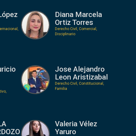
López
Diana Marcela
Ortiz Torres
ernacional,
Derecho Civil, Comercial,
Disciplinario
ricio
Jose Alejandro
Leon Aristizabal
Derecho Civil, Constitucional,
Familia
ivo,
LA
Valeria Vélez
RDOZO
Yaruro