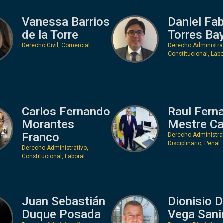
Vanessa Barrios
Daniel Fa
de la Torre
Torres Ba
Derecho Civil, Comercial
Derecho Administrat
Constitucional, Labo
Carlos Fernando
Raul Fern
Morantes
Mestre Ca
Franco
Derecho Administrat
Disciplinario, Penal
Derecho Administrativo,
Constitucional, Laboral
Juan Sebastián
Dionisio D
Duque Posada
Vega Sani