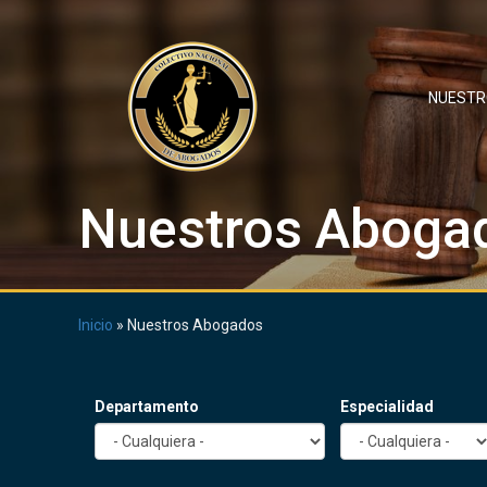
Pasar
al
contenido
principal
NUEST
Nuestros Aboga
Inicio
»
Nuestros Abogados
Departamento
Especialidad