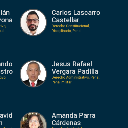
bián
Carlos Lascarro
yona
Castellar
ivo,
Derecho Constitucional,
ral
Disciplinario, Penal
ando
Jesus Rafael
stro
Vergara Padilla
ivo,
Derecho Administrativo, Penal,
Penal militar
avid
Amanda Parra
n
Cárdenas