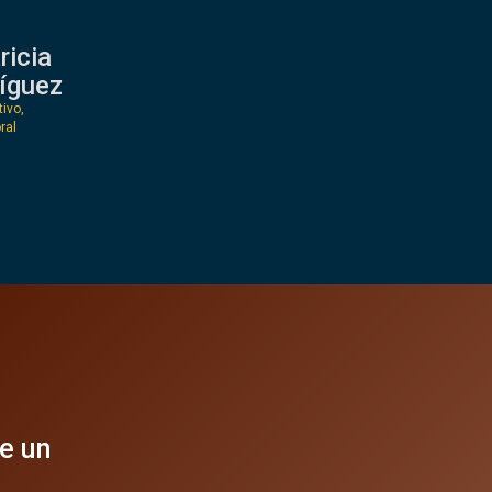
ricia
íguez
ivo,
ral
de un