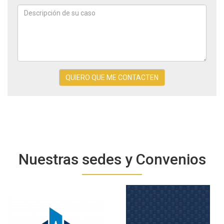
Teléfono
*
Descripción
de
QUIERO QUE ME CONTACTEN
su
caso
Nuestras sedes y Convenios