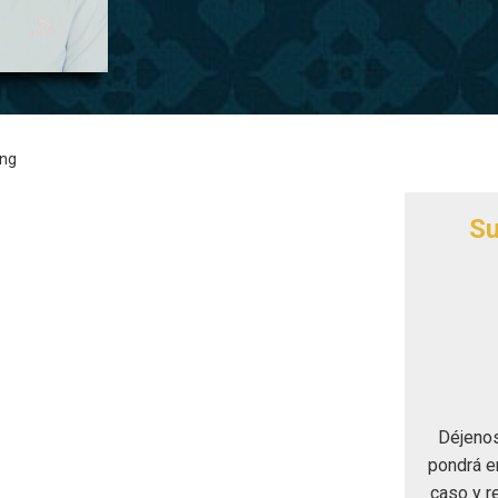
ing
Su
Déjenos
pondrá e
caso y r