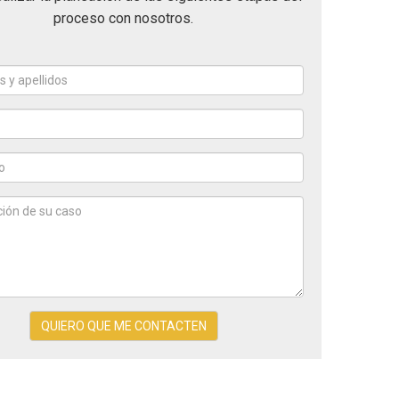
proceso con nosotros.
Nombres
y
apellidos
Email
*
*
Teléfono
*
Descripción
de
QUIERO QUE ME CONTACTEN
su
caso