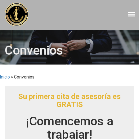
Convenios
Inicio
»
Convenios
Su primera cita de asesoría es
GRATIS
¡Comencemos a
trabajar!