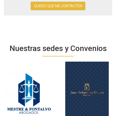
Descripción
de
QUIERO QUE ME CONTACTEN
su
caso
Nuestras sedes y Convenios